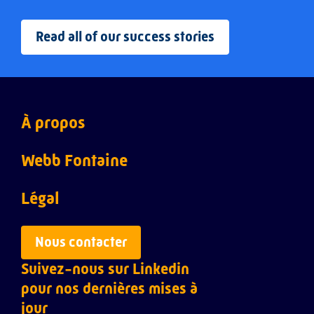
Read all of our success stories
À propos
Webb ACI
Webb Fontaine
Webb Customs
À propos
Légal
Webb Inspection
Notre équipe dirigeante
Politique de confidentialité
Nous contacter
Suivez-nous sur Linkedin
Webb Ports
Carrières
pour nos dernières mises à
Webb Risk Intelligence
Nos success stories
jour