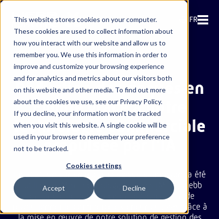
FR
This website stores cookies on your computer.
These cookies are used to collect information about
how you interact with our website and allow us to
remember you. We use this information in order to
improve and customize your browsing experience
and for analytics and metrics about our visitors both
Réduction des risques en
on this website and other media. To find out more
Égypte grâce à notre
about the cookies we use, see our Privacy Policy.
If you decline, your information won’t be tracked
technologie commerciale
when you visit this website. A single cookie will be
used in your browser to remember your preference
propulsée par l'IA
not to be tracked.
Cookies settings
En 2021, un partenariat stratégique et innovant a été
établi entre Misr Technology Services (MTS), Webb
Accept
Decline
Fontaine et le gouvernement égyptien, afin de
révolutionner le commerce extérieur du pays grâce à
la mise en œuvre de notre solution de gestion des