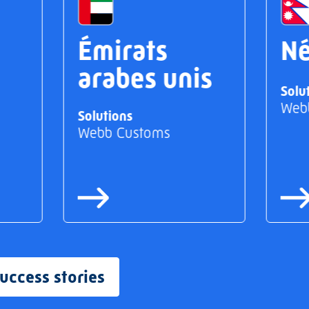
Émirats
Né
arabes unis
Solu
Web
Solutions
Webb Customs
success stories