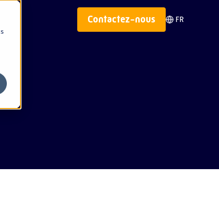
Contactez-nous
FR
cs
n
Népal
on
Panama
Philippines