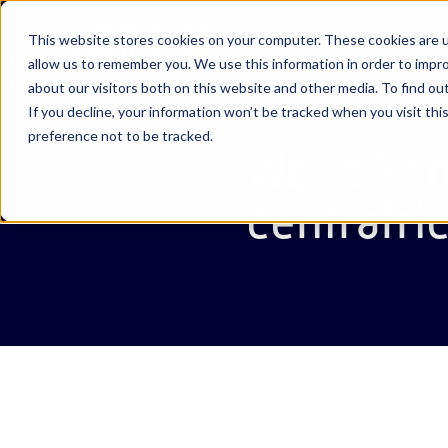
À p
This website stores cookies on your computer. These cookies are u
allow us to remember you. We use this information in order to impr
about our visitors both on this website and other media. To find ou
If you decline, your information won’t be tracked when you visit th
À propos de
Voir toutes
Voir toutes
Voir toutes
Webb Cu
Abou Da
Actualit
La vie c
preference not to be tracked.
nos success
nous
nos
nos
Fontain
Webb Fon
ressources
solutions
stories
Webb Si
Ajman
Vidéos
Carrière
centrafri
Webb Po
Banglad
Glossair