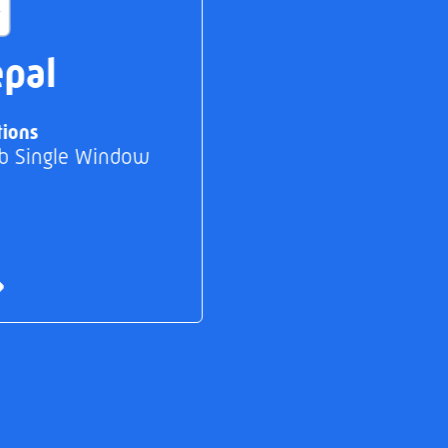
pal
tions
b Single Window