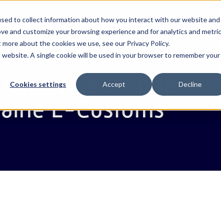
ropos
Solutions
Projets
Ressources
sed to collect information about how you interact with our website and
ove and customize your browsing experience and for analytics and metri
t more about the cookies we use, see our Privacy Policy.
is website. A single cookie will be used in your browser to remember your
stoms
bi
és & RP
Webb Transit Tracking
Bahreïn
Webb Valuatio
Égypte
hez Webb
Notre équipe
e
dirigeante
taine République
ngle Window
Webb Risk Intelligence
Bénin
Webb Inspecti
Éthiopie
Cookies settings
Accept
Decline
s
Contactez-nous
caine E-Customs
rts
esh
e
Webb ACI
Côte d'Ivoire
Paylican
Guinée