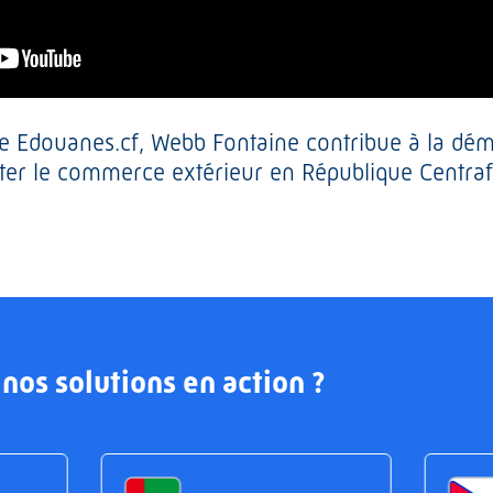
me Edouanes.cf, Webb Fontaine contribue à la déma
iter le commerce extérieur en République Centraf
nos solutions en action ?