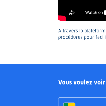
A travers la platefor
procédures pour facil
Vous voulez voir 