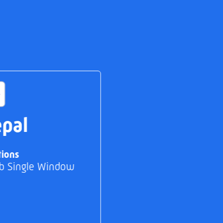
pal
tions
b Single Window