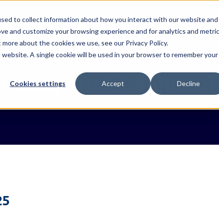
ropos
Solutions
Projets
Ressources
sed to collect information about how you interact with our website and
ove and customize your browsing experience and for analytics and metri
t more about the cookies we use, see our Privacy Policy.
is website. A single cookie will be used in your browser to remember your
stoms
bi
és & RP
Webb Transit Tracking
Bahreïn
Webb Valuatio
Égypte
hez Webb
Notre équipe
e
dirigeante
Thanay sur Channels 
ngle Window
Webb Risk Intelligence
Bénin
Webb Inspecti
Éthiopie
Cookies settings
Accept
Decline
s
Contactez-nous
rts
esh
e
Webb ACI
Côte d'Ivoire
Paylican
Guinée
25