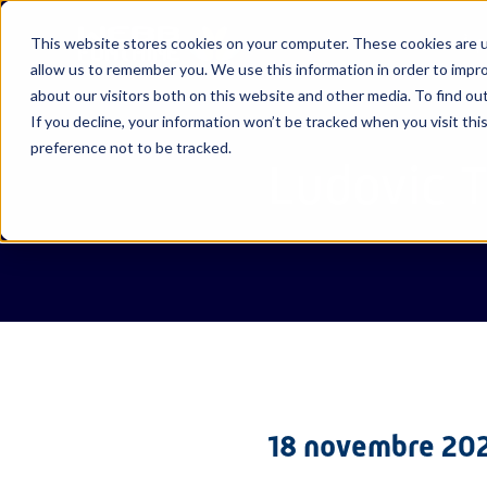
À p
This website stores cookies on your computer. These cookies are u
allow us to remember you. We use this information in order to impr
about our visitors both on this website and other media. To find ou
If you decline, your information won’t be tracked when you visit th
À propos de
Voir toutes
Voir toutes
Voir toutes
Webb Cu
Abou Da
Actualit
La vie c
preference not to be tracked.
nos success
nous
nos
nos
Fontain
Ludovic 
ressources
solutions
stories
Webb Si
Ajman
Vidéos
Carrière
Webb Po
Banglad
Glossair
18 novembre 20