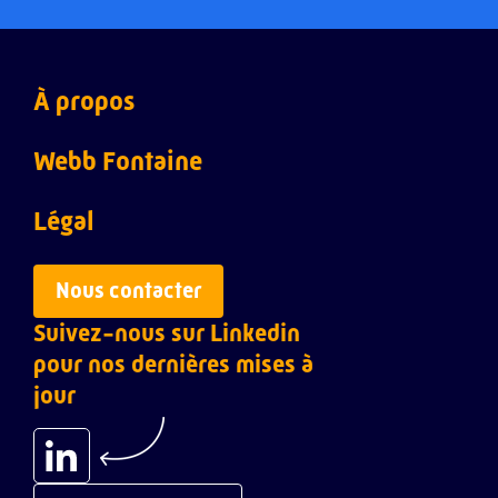
À propos
Webb ACI
Webb Fontaine
Webb Customs
À propos
Légal
Webb Inspection
Notre équipe dirigeante
Politique de confidentialité
Nous contacter
Suivez-nous sur Linkedin
Webb Ports
Carrières
pour nos dernières mises à
Webb Risk Intelligence
Nos success stories
jour
Webb Single Window
Ressources